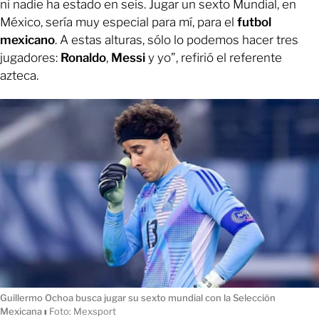
ni nadie ha estado en seis. Jugar un sexto Mundial, en
México, sería muy especial para mí, para el
futbol
mexicano
. A estas alturas, sólo lo podemos hacer tres
jugadores:
Ronaldo
,
Messi
y yo”, refirió el referente
azteca.
Guillermo Ochoa busca jugar su sexto mundial con la Selección
Mexicana
ı
Foto: Mexsport