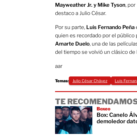
Mayweather Jr. y Mike Tyson
, po
destaco a Julio César.
Por su parte,
Luis Fernando Peña
e
quien es recordado por el público 
Amarte Duelo
, una de las películ
del tiempo se volvió un clásico de 
aar
Temas:
Julio César Chávez
Luis Ferna
TE RECOMENDAMOS
Boxeo
Box: Canelo Álv
demoledor dat