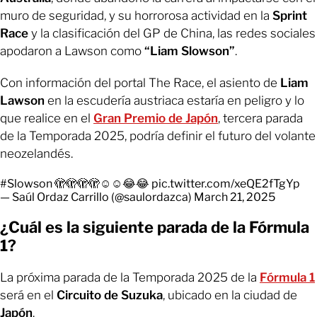
muro de seguridad, y su horrorosa actividad en la
Sprint
Race
y la clasificación del GP de China, las redes sociales
apodaron a Lawson como
“Liam Slowson”
.
Con información del portal The Race, el asiento de
Liam
Lawson
en la escudería austriaca estaría en peligro y lo
que realice en el
Gran Premio de Japón
, tercera parada
de la Temporada 2025, podría definir el futuro del volante
neozelandés.
#Slowson
🫣🫣🫣🫣☺️☺️😂😂
pic.twitter.com/xeQE2fTgYp
— Saúl Ordaz Carrillo (@saulordazca)
March 21, 2025
¿Cuál es la siguiente parada de la Fórmula
1?
La próxima parada de la Temporada 2025 de la
Fórmula 1
será en el
Circuito de Suzuka
, ubicado en la ciudad de
Japón
.