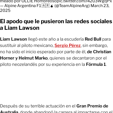
meado por OLLIE Hombreoso
pic.twitter.com/i42U3WgqPx
— Alpine Argentina F1 🇦🇷🧉 (@TeamAlpineArg)
March 23,
2025
El apodo que le pusieron las redes sociales
a Liam Lawson
Liam Lawson
llegó este año a la escudería
Red Bull
para
sustituir al piloto mexicano,
Sergio Pérez
, sin embargo,
no ha sido el inicio esperado por parte de él,
de Christian
Horner y Helmut Marko
, quienes se decantaron por el
piloto neozelandés por su experiencia en la
Fórmula 1
.
Después de su terrible actuación en el
Gran Premio de
Australia
, donde abandonó la carrera al impactarse con el