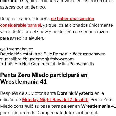
ocurrido
o seguirá teniendo actividad en los encordados
aztecas por un tiempo.
De igual manera, debería
de haber una sanción
considerable para él
, ya que los aficionados únicamente
van a disfrutar del show y no debería de ser una razón
para agredir a alguien.
@eltruenochavez
Develación estatua de Blue Demon Jr.
#eltruenochavez
#luchalibre
#bluedemonjr
#showroom
♬ LoFi Hip Hop Commercial - Milan Paloyannidis
Penta Zero Miedo participará en
Wrestlemania 41
Después de su victoria ante
Domink Mysterio
en la
edición de
Monday Night Raw del 7 de abril
,
Penta Zero
Miedo consiguió su pase para pelear en
Wrestlemania 41
por el cinturón del Campeonato Intercontinental.