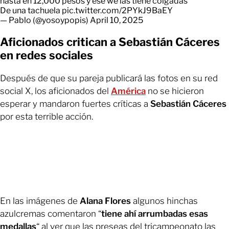
hasta en 12,000 pesos y ese we las tiene colgadas
De una tachuela
pic.twitter.com/2PYkJ9BaEY
— Pablo (@yosoypopis)
April 10, 2025
Aficionados critican a Sebastián Cáceres
en redes sociales
Después de que su pareja publicará las fotos en su red
social X, los aficionados del
América
no se hicieron
esperar y mandaron fuertes críticas a
Sebastián Cáceres
por esta terrible acción.
En las imágenes de
Alana Flores
algunos hinchas
azulcremas comentaron “
tiene ahí arrumbadas esas
medallas
“ al ver que las preseas del tricampeonato las