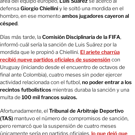
área del equipo europeo,
Luis Suárez
se acercó al
defensa
Giorgio Chiellini
y le soltó una mordida en el
hombro, en ese momento
ambos jugadores cayeron al
césped
.
Días más tarde, la
Comisión Disciplinaria de la FIFA
,
informó cuál sería la sanción de Luis Suárez por la
mordida que le propinó a Chiellini.
El ariete charrúa
recibió nueve partidos oficiales de suspensión
con
Uruguay (iniciando desde el encuentro de octavos de
final ante Colombia), cuatro meses sin poder ejercer
actividad relacionada con el futbol,
no poder entrar a los
recintos futbolísticos
mientras duraba la sanción y una
multa de
100 mil francos suizos.
Afortunadamente, el
Tribunal de Arbitraje Deportivo
(TAS)
mantuvo el número de compromisos de sanción,
pero remarcó que la suspensión de cuatro meses
únicamente sería en partidos oficiales,
lo que dejó que