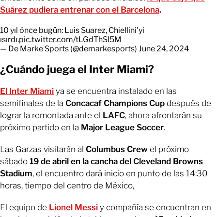
Suárez pudiera entrenar con el Barcelona
.
10 yıl önce bugün: Luis Suarez, Chiellini'yi
ısırdı.
pic.twitter.com/tLGdThSl5M
— De Marke Sports (@demarkesports)
June 24, 2024
¿Cuándo juega el Inter Miami?
El Inter Miami
ya se encuentra instalado en las
semifinales de la
Concacaf Champions Cup
después de
lograr la remontada ante el
LAFC
, ahora afrontarán su
próximo partido en la
Major League Soccer
.
Las Garzas visitarán al
Columbus Crew
el próximo
sábado
19 de abril en la cancha del Cleveland Browns
Stadium
, el encuentro dará inicio en punto de las 14:30
horas, tiempo del centro de México,
El equipo de
Lionel Messi
y compañía se encuentran en