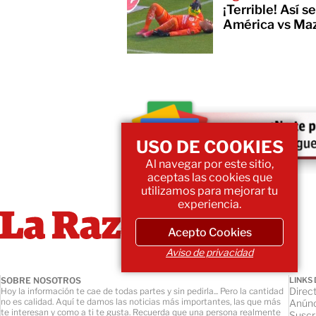
¡Terrible! Así s
América vs Maz
USO DE COOKIES
Al navegar por este sitio,
aceptas las cookies que
utilizamos para mejorar tu
experiencia.
Acepto Cookies
Aviso de privacidad
SOBRE NOSOTROS
LINKS 
Direct
Hoy la información te cae de todas partes y sin pedirla... Pero la cantidad
no es calidad. Aquí te damos las noticias más importantes, las que más
Anúnc
te interesan y como a ti te gusta. Recuerda que una persona realmente
Suscr