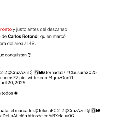
pronto
y justo antes del descanso
o de
Carlos Rotondi
, quien marcó
ra del área al 48′.
que conquistan 🥰
.
2-2
@CruzAzul
👹 🆚🚂
#Jornada17
#Clausura2025
|
mi1uanmsEZ
pic.twitter.com/4qmzOon7fI
pril 20, 2025
a todos 🤤
patar el marcador.
@TolucaFC
2-2
@CruzAzul
👹 🆚🚂
aDeLaAfición
https://t.co/vBXeiauu0G