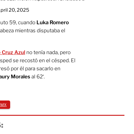
pril 20, 2025
nuto 59, cuando
Luka Romero
cabeza mientras disputaba el
e Cruz Azul
no tenía nada, pero
ped se recostó en el césped. El
resó por él para sacarlo en
ury Morales
al 62′.
 MX
: