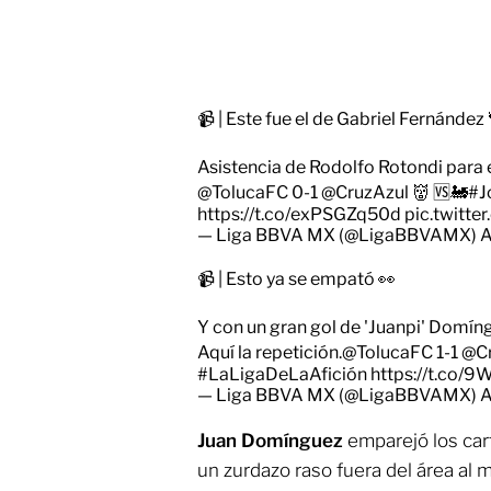
📹 | Este fue el de Gabriel Fernández 
Asistencia de Rodolfo Rotondi para el
@TolucaFC
0-1
@CruzAzul
👹 🆚🚂
#J
https://t.co/exPSGZq50d
pic.twitt
— Liga BBVA MX (@LigaBBVAMX)
A
📹 | Esto ya se empató 👀
Y con un gran gol de 'Juanpi' Domín
Aquí la repetición.
@TolucaFC
1-1
@Cr
#LaLigaDeLaAfición
https://t.co/9
— Liga BBVA MX (@LigaBBVAMX)
A
Juan Domínguez
emparejó los car
un zurdazo raso fuera del área al 