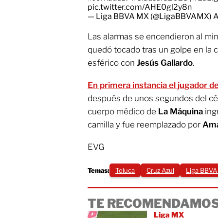
pic.twitter.com/AHE0gl2y8n
— Liga BBVA MX (@LigaBBVAMX)
A
Las alarmas se encendieron al mi
quedó tocado tras un golpe en la 
esférico con
Jesús Gallardo
.
En primera instancia el jugador d
después de unos segundos del cés
cuerpo médico de
La Máquina
ing
camilla y fue reemplazado por
Ama
EVG
Temas:
Toluca
Cruz Azul
Liga BBVA
TE RECOMENDAMOS
Liga MX