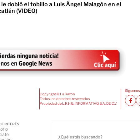
e le dobló el tobillo a Luis Ángel Malagón en el
atlán (VIDEO)
Siguenos
Copyright © La Razón
Todos los derechos reservados
Propiedad de L.R.H.G. INFORMATIVO, S.A. DE C.V.
DE INTERÉS
orio
iate
ipción