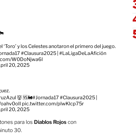
🐂
 ‘Toro’ y los Celestes anotaron el primero del juego.
ornada17
#Clausura2025
|
#LaLigaDeLaAfición
er.com/W0DoNjwa6l
pril 20, 2025
guez.
uzAzul
👹 🆚🚂
#Jornada17
#Clausura2025
|
Woahv0oIl
pic.twitter.com/plwKlcp75r
pril 20, 2025
tones para los
Diablos Rojos
con
minuto 30.