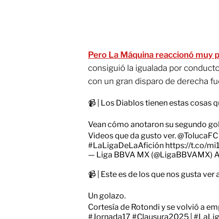
Pero La Máquina reaccionó muy 
consiguió la igualada por conduct
con un gran disparo de derecha fue
📹 | Los Diablos tienen estas cosas 
Vean cómo anotaron su segundo gol
Videos que da gusto ver.
@TolucaFC
#LaLigaDeLaAfición
https://t.co/
— Liga BBVA MX (@LigaBBVAMX)
A
📹 | Este es de los que nos gusta ver 
Un golazo.
Cortesía de Rotondi y se volvió a em
#Jornada17
#Clausura2025
|
#LaLig