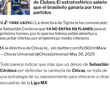
de Clubes; El estratosférico salario
que el brasileño ganaría por tres
partidos
🚨🔓:
#𝐁𝐑𝐄𝐀𝐊𝐈𝐍𝐆
| La directiva de Tigres le ha comunicado
a Sebastián Cordova que 𝗬𝗔 𝗡𝗢 𝗘𝗡𝗧𝗥𝗔 𝗘𝗡 𝗣𝗟𝗔𝗡𝗘𝗦 para el
próximo torneo, por lo que los felinos están abiertos a
escuchar ofertas por el talentoso medio ofensivo.
❗️A la directiva de Chivas le…
pic.twitter.com/Fp50JrmMww
— Chivas Universal (@ChivasUniverse)
May 30, 2025
Todo parece indicar que más que un deseo de
Sebastián
Córdova
por defender la camiseta de
Chivas
, se trata de
una estrategia de su representante para ofrecerlo a otras
escuadras de la
Liga MX
.