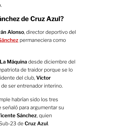
.
ánchez de Cruz Azul?
ván Alonso
, director deportivo del
Sánchez
permaneciera como
La Máquina
desde diciembre del
patriota de traidor porque se lo
sidente del club,
Víctor
r de ser entrenador interino.
ple habrían sido los tres
te señaló para argumentar su
icente Sánchez
, quien
a Sub-23 de
Cruz Azul
.