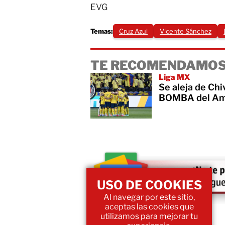
EVG
Temas:
Cruz Azul
Vicente Sánchez
TE RECOMENDAMOS
Liga MX
Se aleja de Chi
BOMBA del Amé
USO DE COOKIES
Al navegar por este sitio,
aceptas las cookies que
utilizamos para mejorar tu