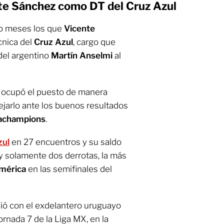
nte Sánchez como DT del Cruz Azul
o meses los que
Vicente
cnica del
Cruz Azul
, cargo que
del argentino
Martín Anselmi
al
úa ocupó el puesto de manera
 dejarlo ante los buenos resultados
achampions
.
zul
en 27 encuentros y su saldo
 y solamente dos derrotas, la más
mérica
en las semifinales del
ió con el exdelantero uruguayo
ornada 7 de la Liga MX, en la