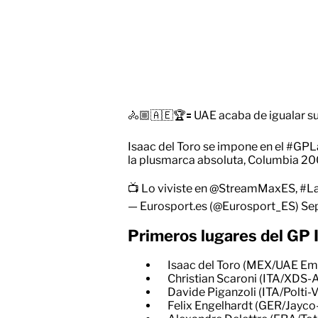
🚴🏼🇦🇪🏆🟰 UAE acaba de igualar su 
Isaac del Toro se impone en el
#GPLa
la plusmarca absoluta, Columbia 20
📺 Lo viviste en
@StreamMaxES
,
#La
— Eurosport.es (@Eurosport_ES)
Se
Primeros lugares del GP 
Isaac del Toro (MEX/UAE Emi
Christian Scaroni (ITA/XDS-A
Davide Piganzoli (ITA/Polti-V
Felix Engelhardt (GER/Jayco-