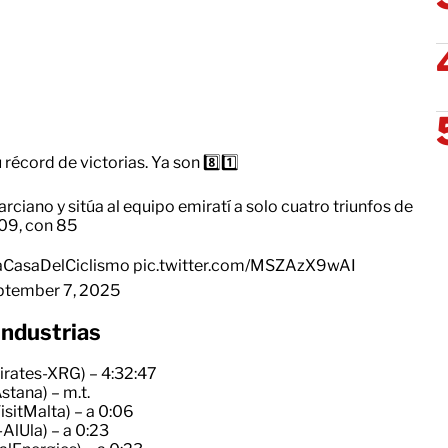
récord de victorias. Ya son 8️⃣1️⃣
rciano
y sitúa al equipo emiratí a solo cuatro triunfos de
09, con 85
CasaDelCiclismo
pic.twitter.com/MSZAzX9wAI
ptember 7, 2025
Industrias
rates-XRG) – 4:32:47
stana) – m.t.
isitMalta) – a 0:06
AlUla) – a 0:23