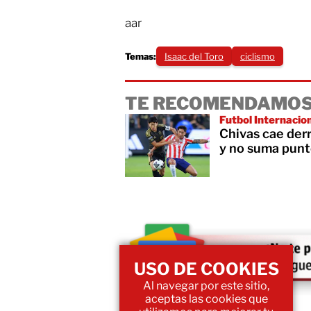
aar
Temas:
Isaac del Toro
ciclismo
TE RECOMENDAMOS
Futbol Internacio
Chivas cae der
y no suma punt
USO DE COOKIES
Al navegar por este sitio,
aceptas las cookies que