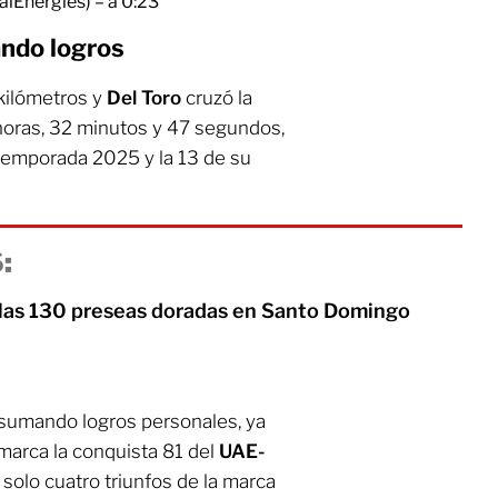
lEnergies) – a 0:23
ando logros
kilómetros y
Del Toro
cruzó la
horas, 32 minutos y 47 segundos,
 temporada 2025 y la 13 de su
:
las 130 preseas doradas en Santo Domingo
e sumando logros personales, ya
marca la conquista 81 del
UAE-
 solo cuatro triunfos de la marca