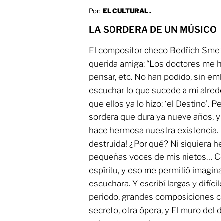
Por:
EL CULTURAL .
LA SORDERA DE UN MÚSICO
El compositor checo Bedřich Smeta
querida amiga: “Los doctores me han
pensar, etc. No han podido, sin e
escuchar lo que sucede a mi alre
que ellos ya lo hizo: ‘el Destino’. 
sordera que dura ya nueve años, y
hace hermosa nuestra existencia. Y
destruida! ¿Por qué? Ni siquiera h
pequeñas voces de mis nietos… Co
espíritu, y eso me permitió imagi
escuchara. Y escribí largas y difí
periodo, grandes composiciones co
secreto, otra ópera, y El muro del 