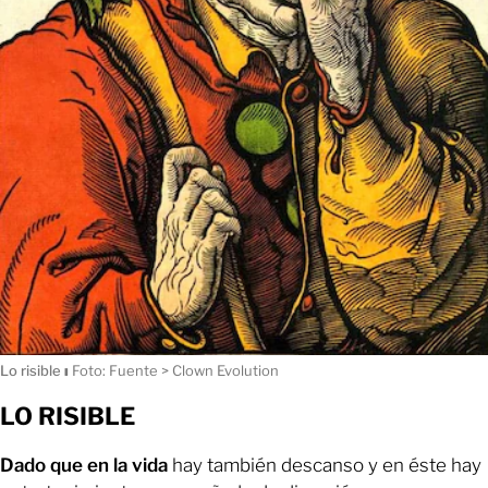
Lo risible
ı
Foto: Fuente > Clown Evolution
LO RISIBLE
Dado que en la vida
hay también descanso y en éste hay