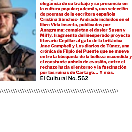
elegancia de su trabajo y su presencia en
la cultura popular; además, una selección
de poemas de la escritora española
Cristina Sánchez- Andrade incluidos en el
libro Vida insecta, publicados por
Anagrama; completan el dosier Susan y
Miffy, fragmento del inesperado proyecto
literario Cepillar al gato de la británica
Jane Campbell y Los diarios de Túnez, una
crónica de Filpio del Puente que se mueve
entre la búsqueda de la belleza escondida y
el constante anhelo de evasión, entre el
rechazo hacia el entorno y la fascinación
por las ruinas de Cartago… Y más.
El Cultural No. 562
///////////////////////////////////////////////////////////////////