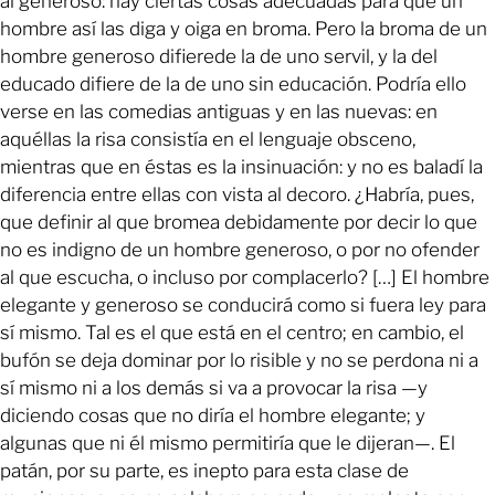
al generoso: hay ciertas cosas adecuadas para que un
hombre así las diga y oiga en broma. Pero la broma de un
hombre generoso difierede la de uno servil, y la del
educado difiere de la de uno sin educación. Podría ello
verse en las comedias antiguas y en las nuevas: en
aquéllas la risa consistía en el lenguaje obsceno,
mientras que en éstas es la insinuación: y no es baladí la
diferencia entre ellas con vista al decoro. ¿Habría, pues,
que definir al que bromea debidamente por decir lo que
no es indigno de un hombre generoso, o por no ofender
al que escucha, o incluso por complacerlo? […] El hombre
elegante y generoso se conducirá como si fuera ley para
sí mismo. Tal es el que está en el centro; en cambio, el
bufón se deja dominar por lo risible y no se perdona ni a
sí mismo ni a los demás si va a provocar la risa —y
diciendo cosas que no diría el hombre elegante; y
algunas que ni él mismo permitiría que le dijeran—. El
patán, por su parte, es inepto para esta clase de