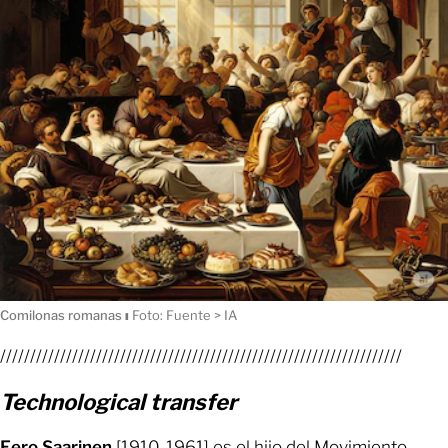
Comilonas romanas
ı
Foto: Fuente > IA
///////////////////////////////////////////////////////////////////
Technological transfer
Eero Saarinen
[1910-1961] es el hijo del Movimiento