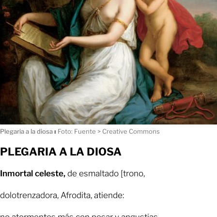
Plegaria a la diosa
ı
Foto: Fuente > Creative Commons
PLEGARIA A LA DIOSA
Inmortal celeste,
de esmaltado [trono,
dolotrenzadora, Afrodita, atiende:
no atormentes más con pesar y angustias