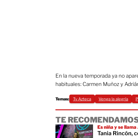
En la nueva temporada ya no apar
habituales: Carmen Muñoz y Adriá
Temas:
Tv Azteca
Venga la alegría
P
TE RECOMENDAMOS
Es niña y se llama
Tania Rincón, 