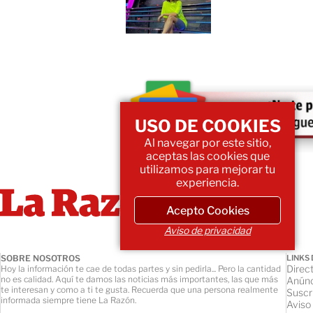
USO DE COOKIES
Al navegar por este sitio,
aceptas las cookies que
utilizamos para mejorar tu
experiencia.
Acepto Cookies
Aviso de privacidad
SOBRE NOSOTROS
LINKS 
Direct
Hoy la información te cae de todas partes y sin pedirla... Pero la cantidad
no es calidad. Aquí te damos las noticias más importantes, las que más
Anúnc
te interesan y como a ti te gusta. Recuerda que una persona realmente
Suscr
informada siempre tiene La Razón.
Aviso