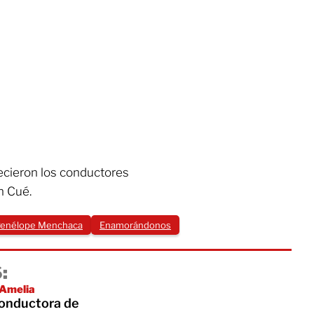
ecieron los conductores
n Cué.
enélope Menchaca
Enamorándonos
:
 Amelia
conductora de