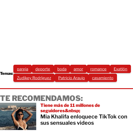
pareja
deporte
boda
amor
romance
Exatlón
Temas:
Zudikey Rodríguez
Patricio Araujo
casamiento
TE RECOMENDAMOS:
Tiene más de 11 millones de
seguidores&nbsp;
Mia Khalifa enloquece TikTok con
sus sensuales videos