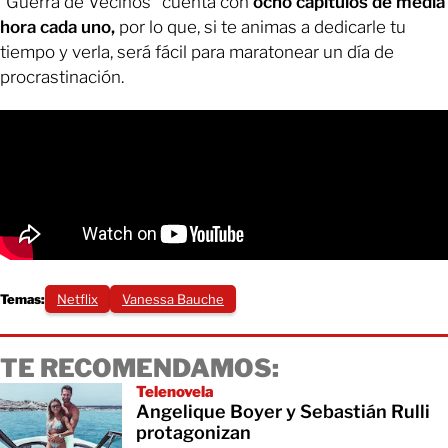
“Guerra de Vecinos” cuenta con
ocho capítulos de media
hora cada uno,
por lo que, si te animas a dedicarle tu
tiempo y verla, será fácil para maratonear un día de
procrastinación.
Temas:
Netflix
Vanessa Bauche
TE RECOMENDAMOS:
Telenovela
Angelique Boyer y Sebastián Rulli
protagonizan