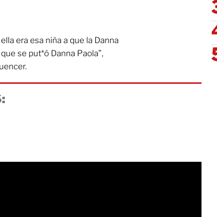
ella era esa niña a que la Danna
a que se put*ó Danna Paola”,
luencer.
: