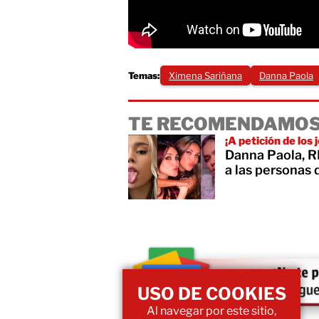
Temas:
Ximena Sariñana
Danna Paola
TE RECOMENDAMOS
¡A petición de los
Danna Paola, R
a las personas 
USO DE COOKIES
Al navegar por este sitio,