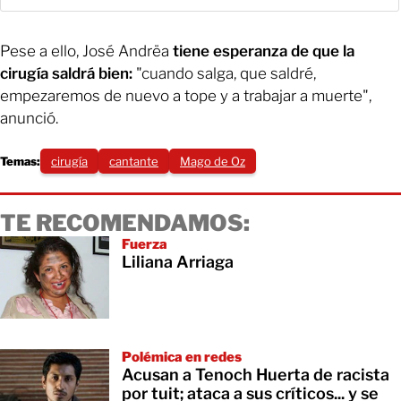
Pese a ello, José Andrëa
tiene esperanza de que la
cirugía saldrá bien:
"cuando salga, que saldré,
empezaremos de nuevo a tope y a trabajar a muerte",
anunció.
Temas:
cirugía
cantante
Mago de Oz
TE RECOMENDAMOS:
Fuerza
Liliana Arriaga
Polémica en redes
Acusan a Tenoch Huerta de racista
por tuit; ataca a sus críticos... y se