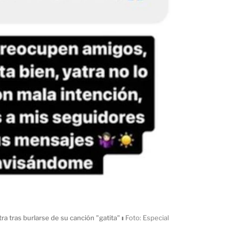
ra tras burlarse de su canción "gatita"
ı
Foto: Especial