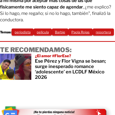
a mí misma por aceptar más cosas de las que
físicamente me siento capaz de agendar
, ¿me explico?
Si lo hago, me regaño; si no lo hago, también", finalizó la
conductora.
Temas:
periodista
película
Barbie
Paola Rojas
reportera
TE RECOMENDAMOS:
¿El amor #FlorEse?
Ese Pérez y Flor Vigna se besan;
surge inesperado romance
‘adolescente’ en LCDLF México
2026