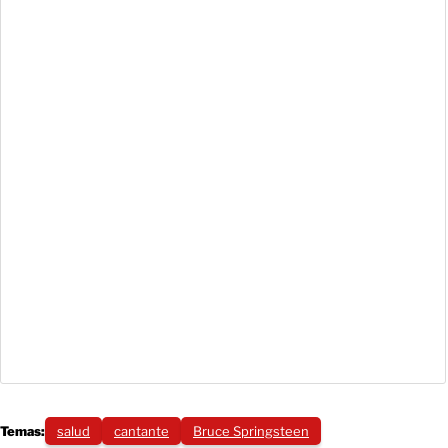
Temas:
salud
cantante
Bruce Springsteen