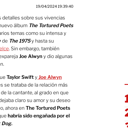
19/04/2024 19:39:40
s detalles sobre sus vivencias
u nuevo álbum
The Tortured Poets
 varios temas como su intensa y
y
de
The 1975
y hasta su
elce
. Sin embargo, también
 expareja
Joe Alwyn
y dio algunas
n.
que
Taylor Swift
y
Joe Alwyn
es se trataba de la relación más
 de la cantante, al grado en que
dejaba claro su amor y su deseo
rgo, ahora en
The Tortured Poets
que
habría sido engañada por el
k Dog
.