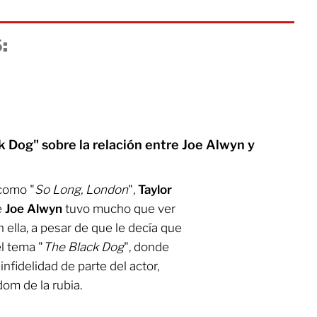
:
k Dog" sobre la relación entre Joe Alwyn y
 como "
So Long, London
",
Taylor
e
Joe Alwyn
tuvo mucho que ver
ella, a pesar de que le decía que
el tema "
The Black Dog
", donde
nfidelidad de parte del actor,
om de la rubia.