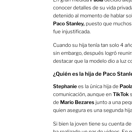
conocer detalles de su vida priva
detenido al momento de hablar sob
Paco Stanley,
puesto que muchos 
fue injustificada.
Cuando su hija tenía tan solo 4 año
sin embargo, después logró reuni
destacar que la modelo dio a luz c
¿Quién es la hija de Paco Stan
Stephanie
es la única hija de
Paol
comunicación, aunque en
TikTok
de
Mario Bezares
junto a una peq
quien asegura es una segunda hija 
Si bien la joven tiene su cuenta d
ha realizado un par de videos. En p