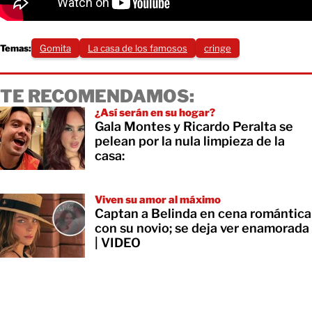
Temas:
Gomita
La casa de los famosos
cringe
TE RECOMENDAMOS:
¿Así serán en su hogar?
Gala Montes y Ricardo Peralta se
pelean por la nula limpieza de la
casa:
Viven su amor al máximo
Captan a Belinda en cena romántica
con su novio; se deja ver enamorada
| VIDEO