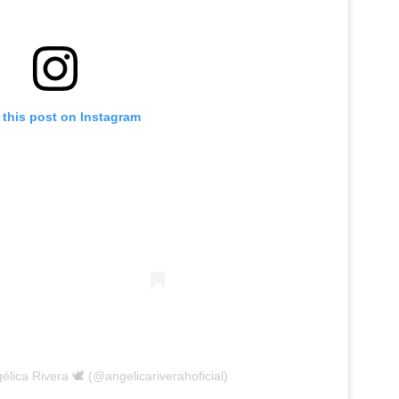
 this post on Instagram
élica Rivera 🕊 (@angelicariverahoficial)