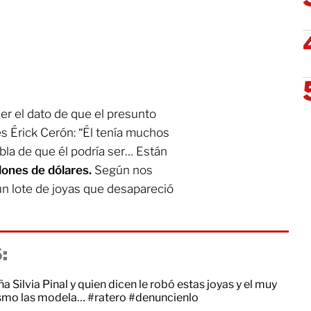
ner el dato de que el presunto
 es Érick Cerón: “Él tenía muchos
bla de que él podría ser… Están
llones de dólares.
Según nos
 lote de joyas que desapareció
:
a Silvia Pinal y quien dicen le robó estas joyas y el muy
ismo las modela…
#ratero
#denuncienlo