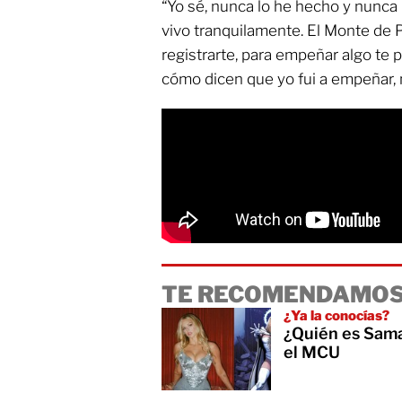
“Yo sé, nunca lo he hecho y nunc
vivo tranquilamente. El Monte de P
registrarte, para empeñar algo te p
cómo dicen que yo fui a empeñar,
TE RECOMENDAMOS
¿Ya la conocías?
¿Quién es Sama
el MCU