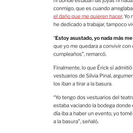
ni dónde estaban las joyas ni nad
conmigo, que es cuando arreglaba 
el daño que me quieren hacer
. Yo
he dedicado a trabajar, tampoco viv
“
Estoy asustado, yo nada más me d
que yo me quedara a convivir con 
cumpleaños”, remarcó.
Finalmente, lo que Érick sí admiti
vestuarios de Silvia Pinal, argume
los iban a tirar a la basura.
“Yo tengo dos vestuarios del teatr
estaba vaciando la bodega donde e
día iba a haber un evento, yo tomé
a la basura”, señaló.