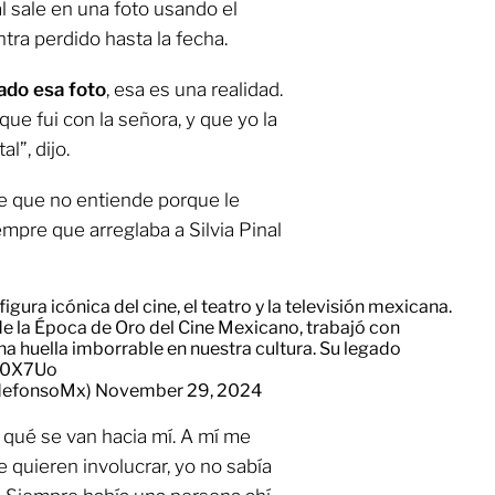
al sale en una foto usando el
ntra perdido hasta la fecha.
ado esa foto
, esa es una realidad.
ue fui con la señora, y que yo la
l”, dijo.
ice que no entiende porque le
mpre que arreglaba a Silvia Pinal
gura icónica del cine, el teatro y la televisión mexicana.
 de la Época de Oro del Cine Mexicano, trabajó con
a huella imborrable en nuestra cultura. Su legado
vj0X7Uo
ldefonsoMx)
November 29, 2024
 qué se van hacia mí. A mí me
 quieren involucrar, yo no sabía