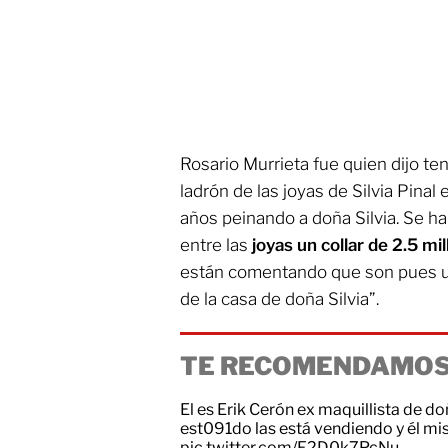
Rosario Murrieta fue quien dijo te
ladrón de las joyas de Silvia Pinal
años peinando a doña Silvia. Se ha
entre las
joyas un collar de 2.5 mi
están comentando que son pues un
de la casa de doña Silvia”.
TE RECOMENDAMOS
El es Erik Cerón ex maquillista de doñ
est091do las está vendiendo y él m
pic.twitter.com/F2D0k7PcNu