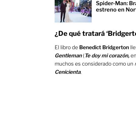
Spider-Man: Br
estreno en No
¿De qué tratará ‘Bridgert
El libro de
Benedict Bridgerton
ll
Gentleman
(
Te doy mi corazón,
en
muchos es considerado como un
Cenicienta
.