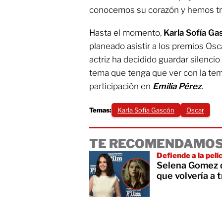
conocemos su corazón y hemos tra
Hasta el momento,
Karla Sofía G
planeado asistir a los premios Osc
actriz ha decidido guardar silenci
tema que tenga que ver con la te
participación en
Emilia Pérez
.
Temas:
Karla Sofía Gascón
Oscar
TE RECOMENDAMOS
Defiende a la pelí
Selena Gomez di
que volvería a t