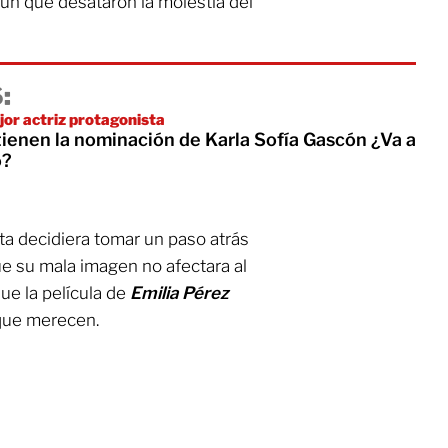
mún que desataron la molestia del
:
or actriz protagonista
ienen la nominación de Karla Sofía Gascón ¿Va a
o?
sta decidiera tomar un paso atrás
ue su mala imagen no afectara al
ue la película de
Emilia Pérez
 que merecen.