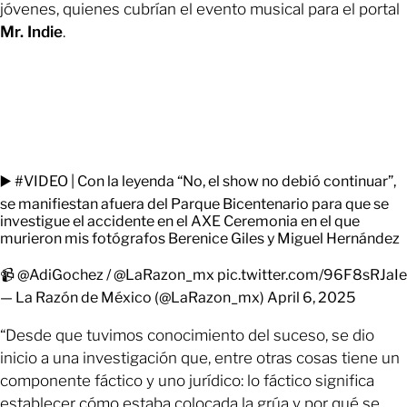
jóvenes, quienes cubrían el evento musical para el portal
Mr. Indie
.
▶️
#VIDEO
| Con la leyenda “No, el show no debió continuar”,
se manifiestan afuera del Parque Bicentenario para que se
investigue el accidente en el AXE Ceremonia en el que
murieron mis fotógrafos Berenice Giles y Miguel Hernández
📹
@AdiGochez
/
@LaRazon_mx
pic.twitter.com/96F8sRJaIe
— La Razón de México (@LaRazon_mx)
April 6, 2025
“Desde que tuvimos conocimiento del suceso, se dio
inicio a una investigación que, entre otras cosas tiene un
componente fáctico y uno jurídico: lo fáctico significa
establecer cómo estaba colocada la grúa y por qué se