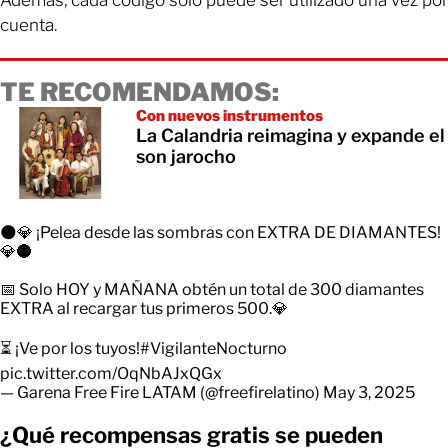
Además, cada código solo puede ser utilizado una vez por
cuenta.
TE RECOMENDAMOS:
Con nuevos instrumentos
La Calandria reimagina y expande el
son jarocho
🌑💎 ¡Pelea desde las sombras con EXTRA DE DIAMANTES!
💎🌑
📅 Solo HOY y MAÑANA obtén un total de 300 diamantes
EXTRA al recargar tus primeros 500.💎
⏳ ¡Ve por los tuyos!
#VigilanteNocturno
pic.twitter.com/OqNbAJxQGx
— Garena Free Fire LATAM (@freefirelatino)
May 3, 2025
¿Qué recompensas gratis se pueden