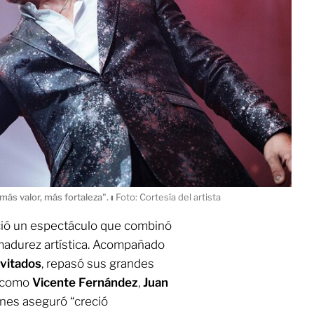
más valor, más fortaleza".
ı
Foto: Cortesía del artista
reció un espectáculo que combinó
 madurez artística. Acompañado
vitados
, repasó sus grandes
s como
Vicente Fernández
,
Juan
enes aseguró “creció