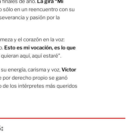
a finales de año.
La gira “Mi
o sólo en un reencuentro con su
severancia y pasión por la
rmeza y el corazón en la voz:
o.
Esto es mi vocación, es lo que
uieran aquí, aquí estaré”.
 su energía, carisma y voz,
Víctor
ue por derecho propio se ganó
o de los intérpretes más queridos
: