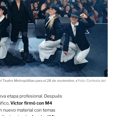
 el Teatro Metropólitan para el 28 de noviembre.
ı
Foto: Cortesía del
va etapa profesional. Después
áfico,
Víctor firmó con M4
un nuevo material con temas