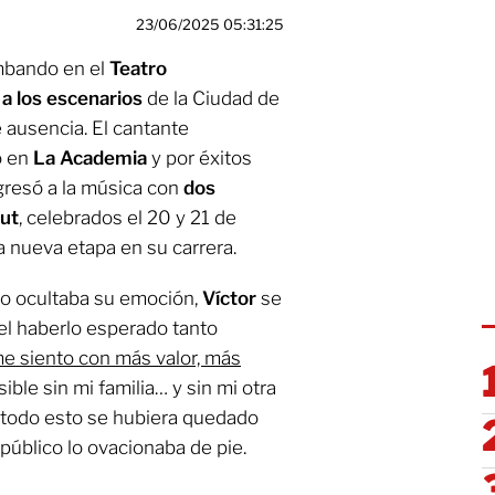
23/06/2025 05:31:25
umbando en el
Teatro
 a los escenarios
de la Ciudad de
 ausencia. El cantante
o en
La Academia
y por éxitos
gresó a la música con
dos
ut
, celebrados el 20 y 21 de
a nueva etapa en su carrera.
o ocultaba su emoción,
Víctor
se
 el haberlo esperado tanto
me siento con más valor, más
ible sin mi familia… y sin mi otra
, todo esto se hubiera quedado
 público lo ovacionaba de pie.