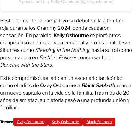
A post shared by Kelly Osbourne (@kellyosbourne)
Posteriormente, la pareja hizo su debut en la alfombra
roja durante los Grammy 2024, donde causaron
sensación. En paralelo,
Kelly
Osbourne
exploró otros
compromisos como su vida personal y profesional: desde
álbumes como
Sleeping in the Nothing
, hasta su rol como
presentadora en
Fashion Police
y concursante en
Dancing with the Stars
.
Este compromiso, sellado en un escenario tan icónico
como el adiós de
Ozzy Osbourne
a
Black Sabbath
, marca
un nuevo capítulo en la vida de la familia. Tras más de 20
años de amistad, su historia pasó a una profunda unión y
familiar.
Temas:
Ozzy Osbourne
Kelly Osbourne
Black Sabbath