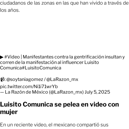
ciudadanos de las zonas en las que han vivido a través de
los años.
▶
#Video
| Manifestantes contra la gentrificación insultan y
corren de la manifestación al influencer Luisito
Comunica
#LuisitoComunica
📹:
@soytaniagomez
/
@LaRazon_mx
pic.twitter.com/Ni1i71wrYb
— La Razón de México (@LaRazon_mx)
July 5, 2025
Luisito Comunica se pelea en video con
mujer
En un reciente video, el mexicano compartió sus