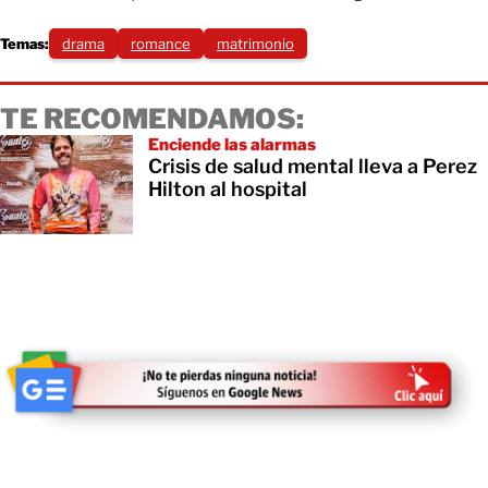
Temas:
drama
romance
matrimonio
TE RECOMENDAMOS:
Enciende las alarmas
Crisis de salud mental lleva a Perez
Hilton al hospital