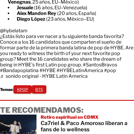
Venegnas
, 25 años, EU–México)
Jesuale
(16 años, EU–Venezuela)
Alex Mandon Rey
(20 años, España)
Diego López
(23 años, México–EU)
@hybelatam
¿Estás listo para ver nacer a tu siguiente banda favorita?
Conoce a los 16 candidatos que comparten el sueño de
formar parte de la primera banda latina de pop de HYBE. Are
you ready to witness the birth of your next favorite pop
group? Meet the 16 candidates who share the dream of
being in HYBE's first Latin pop group.
#SantosBravos
#Bandapoplatina
#HYBE
#HYBELatinAmerica
#pop
♬ sonido original - HYBE Latin America
Temas:
KPOP
BTS
TE RECOMENDAMOS:
Retiro espiritual en CDMX
Ca7riel & Paco Amoroso liberan a
fans de lo wellness