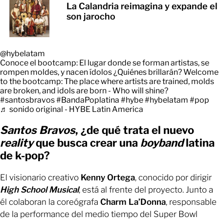
La Calandria reimagina y expande el
son jarocho
@hybelatam
Conoce el bootcamp: El lugar donde se forman artistas, se
rompen moldes, y nacen ídolos ¿Quiénes brillarán? Welcome
to the bootcamp: The place where artists are trained, molds
are broken, and idols are born - Who will shine?
#santosbravos
#BandaPoplatina
#hybe
#hybelatam
#pop
♬ sonido original - HYBE Latin America
Santos Bravos
, ¿de qué trata el nuevo
reality
que busca crear una
boyband
latina
de k-pop?
El visionario creativo
Kenny Ortega
, conocido por dirigir
High School Musical
, está al frente del proyecto. Junto a
él colaboran la coreógrafa
Charm La’Donna
, responsable
de la performance del medio tiempo del Super Bowl