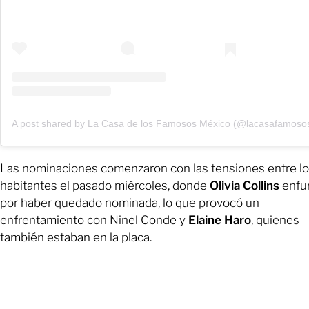
A post shared by La Casa de los Famosos México (@lacasafamoso
Las nominaciones comenzaron con las tensiones entre l
habitantes el pasado miércoles, donde
Olivia Collins
enfu
por haber quedado nominada, lo que provocó un
enfrentamiento con Ninel Conde y
Elaine Haro
, quienes
también estaban en la placa.