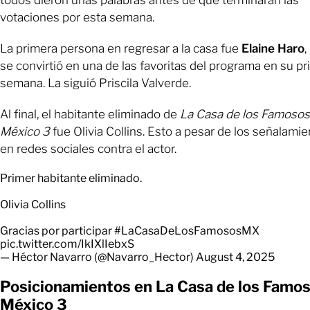
todos dieron unas palabras antes de que terminaran las
votaciones por esta semana.
La primera persona en regresar a la casa fue
Elaine Haro
,
se convirtió en una de las favoritas del programa en su p
semana. La siguió Priscila Valverde.
Al final, el habitante eliminado de
La Casa de los Famosos
México 3
fue Olivia Collins. Esto a pesar de los señalami
en redes sociales contra el actor.
Primer habitante eliminado.
Olivia Collins
Gracias por participar
#LaCasaDeLosFamososMX
pic.twitter.com/IkIXlIebxS
— Héctor Navarro (@Navarro_Hector)
August 4, 2025
Posicionamientos en La Casa de los Famo
México 3