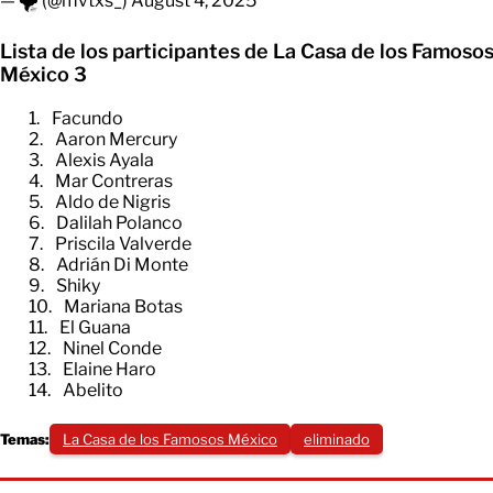
— 🌪️ (@mvtxs_)
August 4, 2025
Lista de los participantes de La Casa de los Famoso
México 3
Facundo
Aaron Mercury
Alexis Ayala
Mar Contreras
Aldo de Nigris
Dalilah Polanco
Priscila Valverde
Adrián Di Monte
Shiky
Mariana Botas
El Guana
Ninel Conde
Elaine Haro
Abelito
Temas:
La Casa de los Famosos México
eliminado