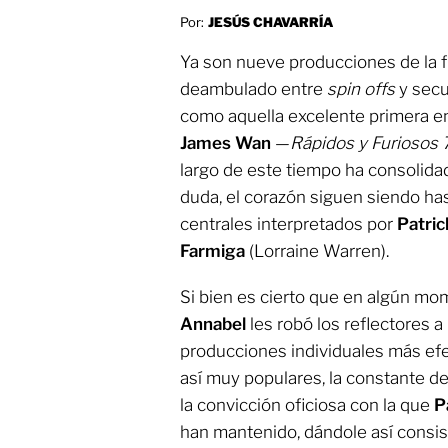
Por:
JESÚS CHAVARRÍA
Ya son nueve producciones de la f
deambulado entre
spin offs
y secu
como aquella excelente primera en
James Wan
—
Rápidos y Furiosos 
largo de este tiempo ha consolidad
duda, el corazón siguen siendo ha
centrales interpretados por
Patric
Farmiga
(Lorraine Warren).
Si bien es cierto que en algún m
Annabel
les robó los reflectores a
producciones individuales más efe
así muy populares, la constante d
la convicción oficiosa con la que
P
han mantenido, dándole así consis