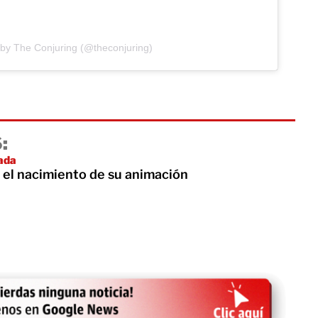
 by The Conjuring (@theconjuring)
:
ada
 el nacimiento de su animación