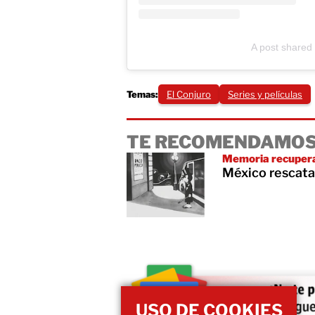
A post shared
Temas:
El Conjuro
Series y películas
TE RECOMENDAMOS
Memoria recuper
México rescata
USO DE COOKIES