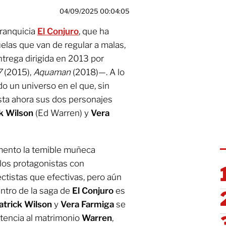
04/09/2025 00:04:05
ranquicia
El Conjuro
, que ha
elas que van de regular a malas,
trega dirigida en 2013 por
7
(2015),
Aquaman
(2018)—. A lo
o un universo en el que, sin
sta ahora sus dos personajes
k Wilson
(Ed Warren) y
Vera
omento la temible muñeca
 los protagonistas con
ctistas que efectivas, pero aún
entro de la saga de
El Conjuro
es
atrick Wilson
y
Vera Farmiga
se
tencia al matrimonio
Warren
,