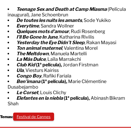
Teenage Sex and Death at Camp Miasma
(Película
inaugural), Jane Schoenbrun
De toutes les nuits les amants
, Sode Yukiko
Everytime
, Sandra Wollner
Quelques mots d’amour
, Rudi Rosenberg
I’ll Be Gone In June
, Katharina Rivilis
Yesterday the Eye Didn’t Sleep
, Rakan Mayasi
Ton animal maternel
, Valentina Morel
The Meltdown
, Manuela Martelli
La Más Dulce
, Laïla Marrakchi
Club Kid
(1ª película),
Jordan Firstman
Ula
, Viesturs Kairiss
Congo Boy
, Rafiki Fariala
Ben’imana
(1ª película),
Marie Clémentine
Dusabejambo
Le Corset
, Louis Clichy
Elefantes en la niebla
(1ª película),
Abinash Bikram
Shah
Temas:
Festival de Cannes