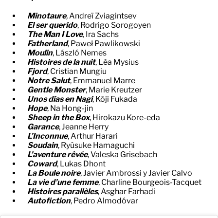
Minotaure
,
Andreï Zviagintsev
El ser querido
, Rodrigo Sorogoyen
The Man I Love
,
Ira Sachs
Fatherland
, Paweł Pawlikowski
Moulin
, László Nemes
Histoires de la nuit
, Léa Mysius
Fjord
, Cristian Mungiu
Notre Salut
, Emmanuel Marre
Gentle Monster
, Marie Kreutzer
Unos días en Nagi
, Kōji Fukada
Hope
, Na Hong-jin
Sheep in the Box
, Hirokazu Kore-eda
Garance
, Jeanne Herry
L’Inconnue
, Arthur Harari
Soudain
, Ryûsuke Hamaguchi
L’aventure rêvée
, Valeska Grisebach
Coward
, Lukas Dhont
La Boule noire
, Javier Ambrossi y Javier Calvo
La vie d’une femme
, Charline Bourgeois-Tacquet
Histoires parallèles
, Asghar Farhadi
Autofiction
, Pedro Almodóvar