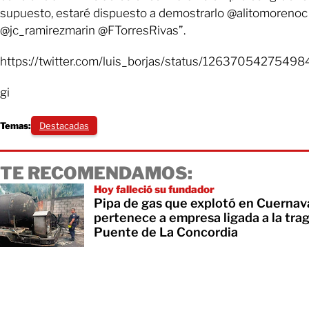
supuesto, estaré dispuesto a demostrarlo @alitomorenoc
@jc_ramirezmarin @FTorresRivas”.
https://twitter.com/luis_borjas/status/1263705427549
gi
Temas:
Destacadas
TE RECOMENDAMOS:
Hoy falleció su fundador
Pipa de gas que explotó en Cuernav
pertenece a empresa ligada a la tra
Puente de La Concordia