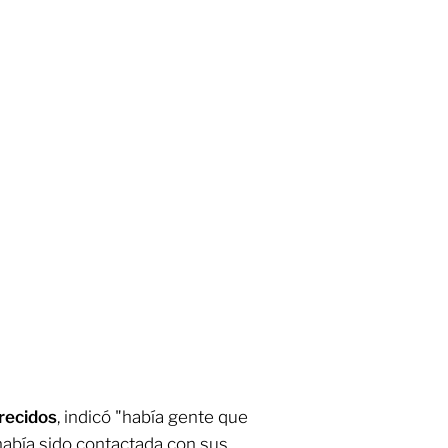
recidos
, indicó "había gente que
había sido contactada con sus