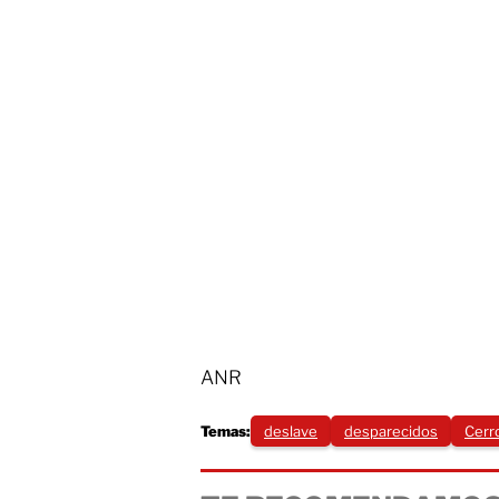
ANR
Temas:
deslave
desparecidos
Cerr