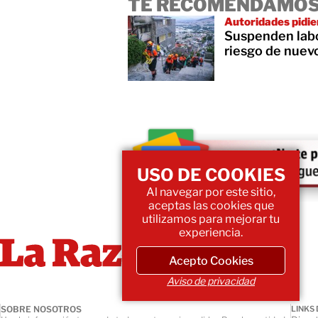
TE RECOMENDAMOS
Autoridades pidie
Suspenden labo
riesgo de nuev
USO DE COOKIES
Al navegar por este sitio,
aceptas las cookies que
utilizamos para mejorar tu
experiencia.
Acepto Cookies
Aviso de privacidad
SOBRE NOSOTROS
LINKS 