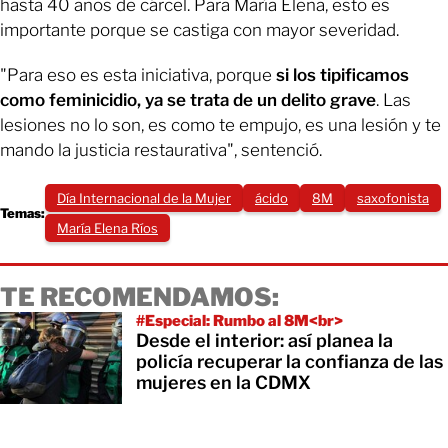
hasta 40 años de cárcel. Para María Elena, esto es
importante porque se castiga con mayor severidad.
"Para eso es esta iniciativa, porque
si los tipificamos
como feminicidio, ya se trata de un delito grave
. Las
lesiones no lo son, es como te empujo, es una lesión y te
mando la justicia restaurativa", sentenció.
Día Internacional de la Mujer
ácido
8M
saxofonista
Temas:
María Elena Ríos
TE RECOMENDAMOS:
#Especial: Rumbo al 8M<br>
Desde el interior: así planea la
policía recuperar la confianza de las
mujeres en la CDMX