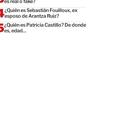
es real o fake?
¿Quién es Sebastián Fouilloux, ex
esposo de Arantza Ruiz?
¿Quién es Patricia Castillo? De donde
es, edad...