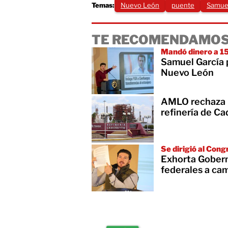
Temas:
Nuevo León
puente
Samuel
TE RECOMENDAMOS
Mandó dinero a 15
Samuel García p
Nuevo León
AMLO rechaza p
refinería de C
Se dirigió al Cong
Exhorta Gobern
federales a cam