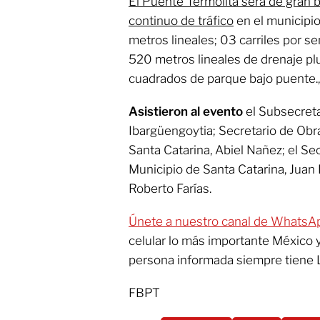
El Puente Termolita será de gran be
continuo de tráfico
en el municipi
metros lineales; 03 carriles por s
520 metros lineales de drenaje plu
cuadrados de parque bajo puente., 
Asistieron al evento
el Subsecreta
Ibargüengoytia; Secretario de Obr
Santa Catarina, Abiel Nañez; el Se
Municipio de Santa Catarina, Juan 
Roberto Farías.
Únete a nuestro canal de WhatsA
celular lo más importante México 
persona informada siempre tiene 
FBPT