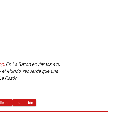
pp.
En La Razón enviamos a tu
y el Mundo, recuerda que una
La Razón.
México
inundación