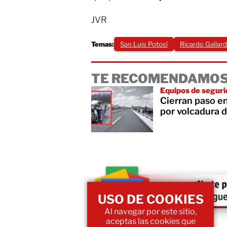
JVR
Temas:
San Luis Potosí
Ricardo Gallar
TE RECOMENDAMOS
Equipos de seguri
Cierran paso en
por volcadura d
USO DE COOKIES
Al navegar por este sitio,
aceptas las cookies que