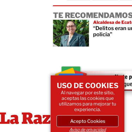
TE RECOMENDAMOS
Alcaldesa de Ecat
“Delitos eran u
policía”
USO DE COOKIES
Al navegar por este sitio,
aceptas las cookies que
utilizamos para mejorar tu
experiencia.
Acepto Cookies
Aviso de privacidad