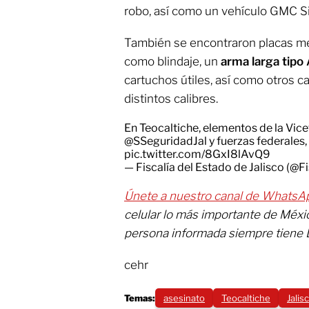
robo, así como un vehículo GMC Sie
También se encontraron placas me
como blindaje, un
arma larga tipo
cartuchos útiles, así como otros 
distintos calibres.
En Teocaltiche, elementos de la Vice
@SSeguridadJal
y fuerzas federales,
pic.twitter.com/8GxI8lAvQ9
— Fiscalía del Estado de Jalisco (@Fi
Únete a nuestro canal de WhatsA
celular lo más importante de Méx
persona informada siempre tiene 
cehr
Temas:
asesinato
Teocaltiche
Jalis