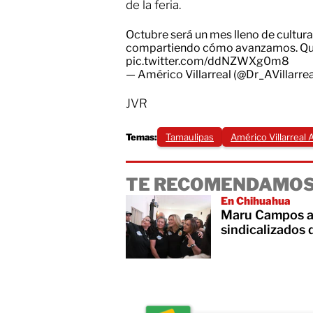
de la feria.
Octubre será un mes lleno de cultura,
compartiendo cómo avanzamos. Que 
pic.twitter.com/ddNZWXg0m8
— Américo Villarreal (@Dr_AVillarre
JVR
Temas:
Tamaulipas
Américo Villarreal 
TE RECOMENDAMOS
En Chihuahua
Maru Campos an
sindicalizados 