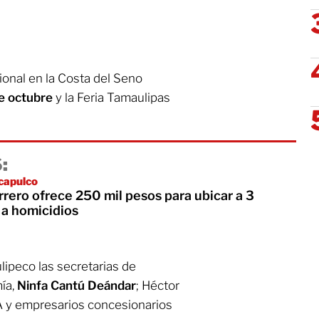
cional en la Costa del Seno
de octubre
y la Feria Tamaulipas
:
capulco
rrero ofrece 250 mil pesos para ubicar a 3
 a homicidios
ipeco las secretarias de
mía,
Ninfa Cantú Deándar
; Héctor
A y empresarios concesionarios