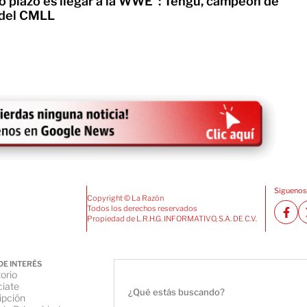
go plazo es llegar a la WWE”: Tengu, campeón de
 del CMLL
Siguenos
Copyright © La Razón
Todos los derechos reservados
Propiedad de L.R.H.G. INFORMATIVO, S.A. DE C.V.
DE INTERÉS
orio
iate
ipción