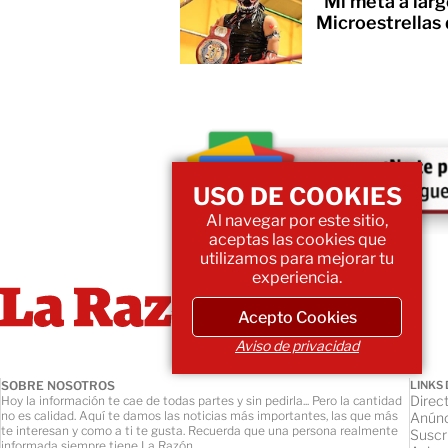
“Mi meta a lar
Microestrellas
USO DE COOKIES
Al navegar por este sitio,
aceptas las cookies que
utilizamos para mejorar tu
experiencia.
Acepto Cookies
Aviso de privacidad
SOBRE NOSOTROS
LINKS 
Direct
Hoy la información te cae de todas partes y sin pedirla... Pero la cantidad
no es calidad. Aquí te damos las noticias más importantes, las que más
Anúnc
te interesan y como a ti te gusta. Recuerda que una persona realmente
Suscr
informada siempre tiene La Razón.