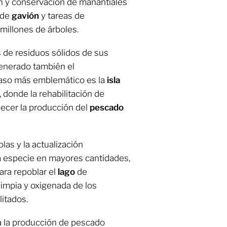
ón y conservación de manantiales
 de
gavión
y tareas de
 millones de árboles.
s de residuos sólidos de sus
generado también el
caso más emblemático es la
isla
 donde la rehabilitación de
lecer la producción del
pescado
las y la actualización
a especie en mayores cantidades,
ra repoblar el
lago
de
limpia y oxigenada de los
itados.
ba la producción de pescado