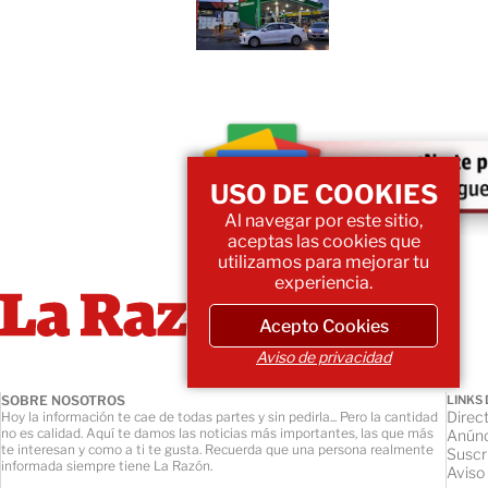
USO DE COOKIES
Al navegar por este sitio,
aceptas las cookies que
utilizamos para mejorar tu
experiencia.
Acepto Cookies
Aviso de privacidad
SOBRE NOSOTROS
LINKS 
Direct
Hoy la información te cae de todas partes y sin pedirla... Pero la cantidad
no es calidad. Aquí te damos las noticias más importantes, las que más
Anúnc
te interesan y como a ti te gusta. Recuerda que una persona realmente
Suscr
informada siempre tiene La Razón.
Aviso