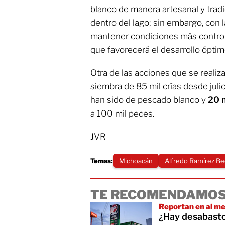
blanco de manera artesanal y tradi
dentro del lago; sin embargo, con 
mantener condiciones más control
que favorecerá el desarrollo óptim
Otra de las acciones que se realiz
siembra de 85 mil crías desde julio
han sido de pescado blanco y
20 
a 100 mil peces.
JVR
Temas:
Michoacán
Alfredo Ramírez Be
TE RECOMENDAMOS
Reportan en al me
¿Hay desabasto