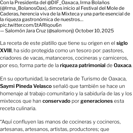
Con la Presidenta del
@DIF_Oaxaca
, Irma Bolaños
(
@Irma_BolanosOax
), dimos inicio al Festival del Mole de
Caderas, herencia viva de la Mixteca y una parte esencial de
la riqueza gastronómica de nuestros…
pic.twitter.com/1tARIqou6n
— Salomón Jara Cruz (@salomonj)
October 10, 2025
La receta de este platillo que tiene su origen en el
siglo
XVIII
, ha sido protegida como un tesoro por: pastores,
criadores de vacas, matanceros, cocineras y carniceros,
por eso, forma parte de la
riqueza patrimonial
de
Oaxaca
.
En su oportunidad, la secretaria de Turismo de Oaxaca,
Saymi Pineda Velasco
señaló que también se hace un
homenaje al trabajo comunitario y la sabiduría de las y los
mixtecos que han
conservado
por
generaciones
esta
receta culinaria.
“Aquí confluyen las manos de cocineras y cocineros,
artesanas, artesanos, artistas, productores; que