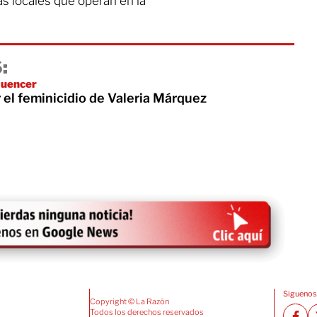
s locales que operan en la
:
luencer
 el feminicidio de Valeria Márquez
Siguenos
Copyright © La Razón
Todos los derechos reservados