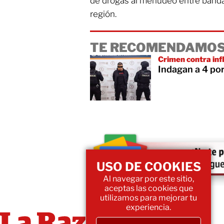
de drogas al menudeo entre banda
región.
TE RECOMENDAMOS
Crimen contra inf
Indagan a 4 por
USO DE COOKIES
Al navegar por este sitio,
aceptas las cookies que
utilizamos para mejorar tu
experiencia.