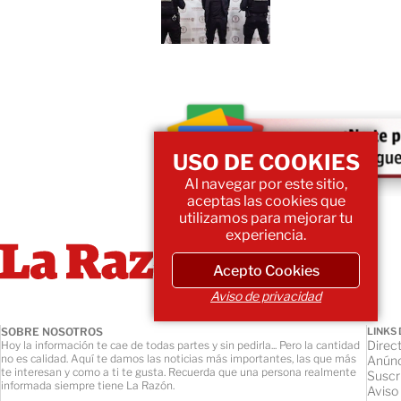
USO DE COOKIES
Al navegar por este sitio,
aceptas las cookies que
utilizamos para mejorar tu
experiencia.
Acepto Cookies
Aviso de privacidad
SOBRE NOSOTROS
LINKS 
Direct
Hoy la información te cae de todas partes y sin pedirla... Pero la cantidad
no es calidad. Aquí te damos las noticias más importantes, las que más
Anúnc
te interesan y como a ti te gusta. Recuerda que una persona realmente
Suscr
informada siempre tiene La Razón.
Aviso