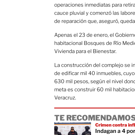
operaciones inmediatas para retira
cauce pluvial y comenzó las labores
de reparación que, aseguró, qued
Apenas el 23 de enero, el Gobierno
habitacional Bosques de Río Medi
Vivienda para el Bienestar.
La construcción del complejo se in
de edificar mil 40 inmuebles, cuyo
630 mil pesos, según el nivel don
meta es construir 60 mil habitaci
Veracruz.
TE RECOMENDAMOS
Crimen contra inf
Indagan a 4 por